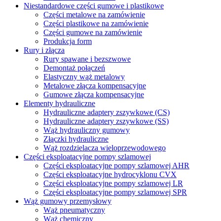
Niestandardowe części gumowe i plastikowe
Części metalowe na zamówienie
Części plastikowe na zamówienie
Części gumowe na zamówienie
Produkcja form
Rury i złącza
Rury spawane i bezszwowe
Demontaż połączeń
Elastyczny wąż metalowy
Metalowe złącza kompensacyjne
Gumowe złącza kompensacyjne
Elementy hydrauliczne
Hydrauliczne adaptery zszywkowe (CS)
Hydrauliczne adaptery zszywkowe (SS)
Wąż hydrauliczny gumowy
Złączki hydrauliczne
Wąż rozdzielacza wieloprzewodowego
Części eksploatacyjne pompy szlamowej
Części eksploatacyjne pompy szlamowej AHR
Części eksploatacyjne hydrocyklonu CVX
Części eksploatacyjne pompy szlamowej LR
Części eksploatacyjne pompy szlamowej SPR
Wąż gumowy przemysłowy
Wąż pneumatyczny
Wąż chemiczny