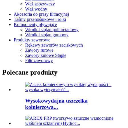
Wąż spożywczy
Wąż wodny
Akcesoria do prasy filtracyjnej
Taśmy przenośnikowe i rolki
Komponenty pływające
Wirnik i stojan poliuretanowy
Wirnik i stojan gumowy
Produkty zaworowe
Rękawy zaworów zaciskowych
Zawory rurowe
Zawory kulowe Staple
Filtr zaworowy
Polecane produkty
Wysokowydajna uszczelka
kołnierzowa...