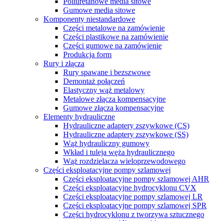
Poliuretanowe media sitowe
Gumowe media sitowe
Komponenty niestandardowe
Części metalowe na zamówienie
Części plastikowe na zamówienie
Części gumowe na zamówienie
Produkcja form
Rury i złącza
Rury spawane i bezszwowe
Demontaż połączeń
Elastyczny wąż metalowy
Metalowe złącza kompensacyjne
Gumowe złącza kompensacyjne
Elementy hydrauliczne
Hydrauliczne adaptery zszywkowe (CS)
Hydrauliczne adaptery zszywkowe (SS)
Wąż hydrauliczny gumowy
Wkład i tuleja węża hydraulicznego
Wąż rozdzielacza wieloprzewodowego
Części eksploatacyjne pompy szlamowej
Części eksploatacyjne pompy szlamowej AHR
Części eksploatacyjne hydrocyklonu CVX
Części eksploatacyjne pompy szlamowej LR
Części eksploatacyjne pompy szlamowej SPR
Części hydrocyklonu z tworzywa sztucznego