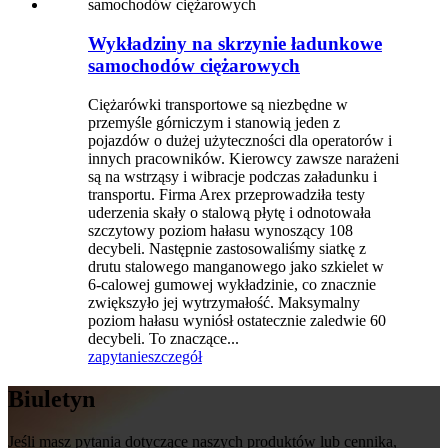
Wykładziny na skrzynie ładunkowe
samochodów ciężarowych
Ciężarówki transportowe są niezbędne w
przemyśle górniczym i stanowią jeden z
pojazdów o dużej użyteczności dla operatorów i
innych pracowników. Kierowcy zawsze narażeni
są na wstrząsy i wibracje podczas załadunku i
transportu. Firma Arex przeprowadziła testy
uderzenia skały o stalową płytę i odnotowała
szczytowy poziom hałasu wynoszący 108
decybeli. Następnie zastosowaliśmy siatkę z
drutu stalowego manganowego jako szkielet w
6-calowej gumowej wykładzinie, co znacznie
zwiększyło jej wytrzymałość. Maksymalny
poziom hałasu wyniósł ostatecznie zaledwie 60
decybeli. To znaczące...
zapytanie
szczegół
Biuletyn
Jeśli masz pytania dotyczące naszych produktów lub cennika,