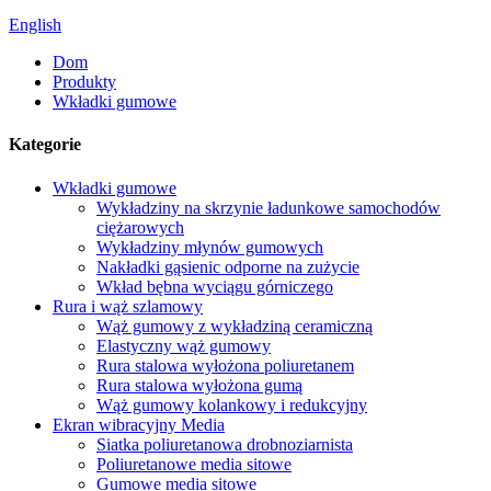
English
Dom
Produkty
Wkładki gumowe
Kategorie
Wkładki gumowe
Wykładziny na skrzynie ładunkowe samochodów
ciężarowych
Wykładziny młynów gumowych
Nakładki gąsienic odporne na zużycie
Wkład bębna wyciągu górniczego
Rura i wąż szlamowy
Wąż gumowy z wykładziną ceramiczną
Elastyczny wąż gumowy
Rura stalowa wyłożona poliuretanem
Rura stalowa wyłożona gumą
Wąż gumowy kolankowy i redukcyjny
Ekran wibracyjny Media
Siatka poliuretanowa drobnoziarnista
Poliuretanowe media sitowe
Gumowe media sitowe