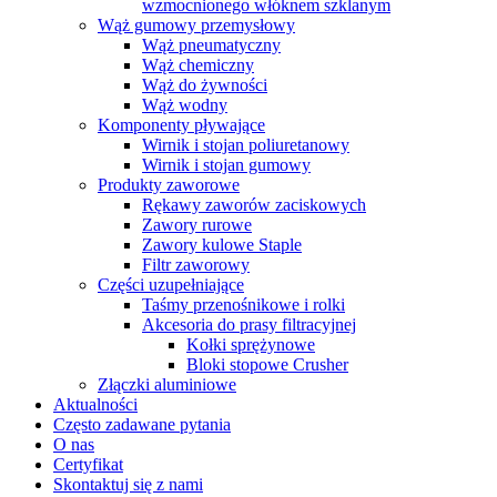
wzmocnionego włóknem szklanym
Wąż gumowy przemysłowy
Wąż pneumatyczny
Wąż chemiczny
Wąż do żywności
Wąż wodny
Komponenty pływające
Wirnik i stojan poliuretanowy
Wirnik i stojan gumowy
Produkty zaworowe
Rękawy zaworów zaciskowych
Zawory rurowe
Zawory kulowe Staple
Filtr zaworowy
Części uzupełniające
Taśmy przenośnikowe i rolki
Akcesoria do prasy filtracyjnej
Kołki sprężynowe
Bloki stopowe Crusher
Złączki aluminiowe
Aktualności
Często zadawane pytania
O nas
Certyfikat
Skontaktuj się z nami