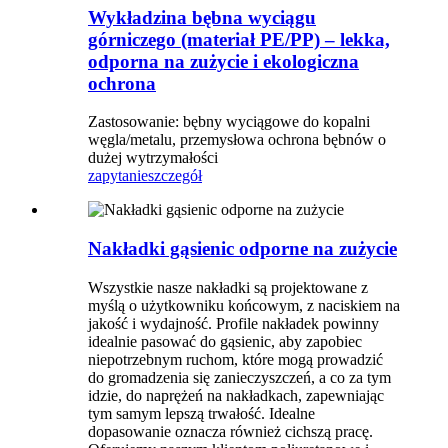
Wykładzina bębna wyciągu
górniczego (materiał PE/PP) – lekka,
odporna na zużycie i ekologiczna
ochrona​
Zastosowanie: bębny wyciągowe do kopalni
węgla/metalu, przemysłowa ochrona bębnów o
dużej wytrzymałości
zapytanie
szczegół
Nakładki gąsienic odporne na zużycie
Wszystkie nasze nakładki są projektowane z
myślą o użytkowniku końcowym, z naciskiem na
jakość i wydajność. Profile nakładek powinny
idealnie pasować do gąsienic, aby zapobiec
niepotrzebnym ruchom, które mogą prowadzić
do gromadzenia się zanieczyszczeń, a co za tym
idzie, do naprężeń na nakładkach, zapewniając
tym samym lepszą trwałość. Idealne
dopasowanie oznacza również cichszą pracę.