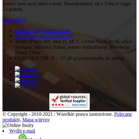
zostaw nam swój adres e-mail. Skontaktujemy się z Tobą w ciągu
24 godzin.
SKŁADAĆ
E-MAIL
info@arextecn.com
TELEFON
+8615733230780
ADRES
Pokój 415, blok D, MCC Grand Plaza, nr 66, ulica
Xiangtai, dzielnica Yuhua, miasto Shijiazhuang, prowincja
Hebei, Chiny
CZAS PRACY
08:30 ~ 17:30 od poniedziałku do soboty
© Copyright - 2010-2021 : Wszelkie prawa zastrzeżone.
Polecane
produkty
,
Mapa witryny
Wyślij e-mail