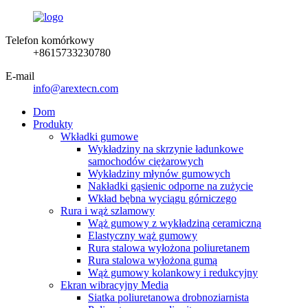
Telefon komórkowy
+8615733230780
E-mail
info@arextecn.com
Dom
Produkty
Wkładki gumowe
Wykładziny na skrzynie ładunkowe
samochodów ciężarowych
Wykładziny młynów gumowych
Nakładki gąsienic odporne na zużycie
Wkład bębna wyciągu górniczego
Rura i wąż szlamowy
Wąż gumowy z wykładziną ceramiczną
Elastyczny wąż gumowy
Rura stalowa wyłożona poliuretanem
Rura stalowa wyłożona gumą
Wąż gumowy kolankowy i redukcyjny
Ekran wibracyjny Media
Siatka poliuretanowa drobnoziarnista