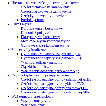
Niestandardowe części gumowe i plastikowe
Części metalowe na zamówienie
Części plastikowe na zamówienie
Części gumowe na zamówienie
Produkcja form
Rury i złącza
Rury spawane i bezszwowe
Demontaż połączeń
Elastyczny wąż metalowy
Metalowe złącza kompensacyjne
Gumowe złącza kompensacyjne
Elementy hydrauliczne
Hydrauliczne adaptery zszywkowe (CS)
Hydrauliczne adaptery zszywkowe (SS)
Wąż hydrauliczny gumowy
Złączki hydrauliczne
Wąż rozdzielacza wieloprzewodowego
Części eksploatacyjne pompy szlamowej
Części eksploatacyjne pompy szlamowej AHR
Części eksploatacyjne hydrocyklonu CVX
Części eksploatacyjne pompy szlamowej LR
Części eksploatacyjne pompy szlamowej SPR
Wąż gumowy przemysłowy
Wąż pneumatyczny
Wąż chemiczny