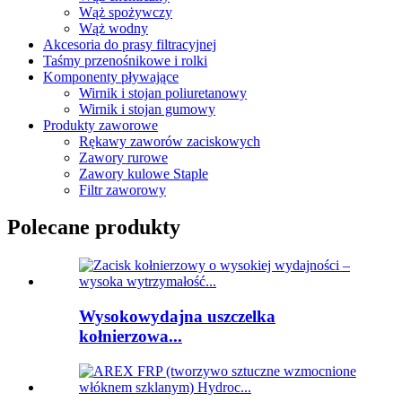
Wąż spożywczy
Wąż wodny
Akcesoria do prasy filtracyjnej
Taśmy przenośnikowe i rolki
Komponenty pływające
Wirnik i stojan poliuretanowy
Wirnik i stojan gumowy
Produkty zaworowe
Rękawy zaworów zaciskowych
Zawory rurowe
Zawory kulowe Staple
Filtr zaworowy
Polecane produkty
Wysokowydajna uszczelka
kołnierzowa...