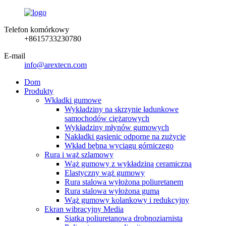
Telefon komórkowy
+8615733230780
E-mail
info@arextecn.com
Dom
Produkty
Wkładki gumowe
Wykładziny na skrzynie ładunkowe
samochodów ciężarowych
Wykładziny młynów gumowych
Nakładki gąsienic odporne na zużycie
Wkład bębna wyciągu górniczego
Rura i wąż szlamowy
Wąż gumowy z wykładziną ceramiczną
Elastyczny wąż gumowy
Rura stalowa wyłożona poliuretanem
Rura stalowa wyłożona gumą
Wąż gumowy kolankowy i redukcyjny
Ekran wibracyjny Media
Siatka poliuretanowa drobnoziarnista