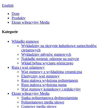
English
Dom
Produkty
Ekran wibracyjny Media
Kategorie
Wkładki gumowe
Wykładziny na skrzynie ładunkowe samochodów
ciężarowych
Wykładziny młynów gumowych
Nakładki gąsienic odporne na zużycie
Wkład bębna wyciągu górniczego
Rura i wąż szlamowy
Wąż gumowy z wykładziną ceramiczną
Elastyczny wąż gumowy
Rura stalowa wyłożona poliuretanem
Rura stalowa wyłożona gumą
Wąż gumowy kolankowy i redukcyjny
Ekran wibracyjny Media
Siatka poliuretanowa drobnoziarnista
Poliuretanowe media sitowe
Gumowe media sitowe