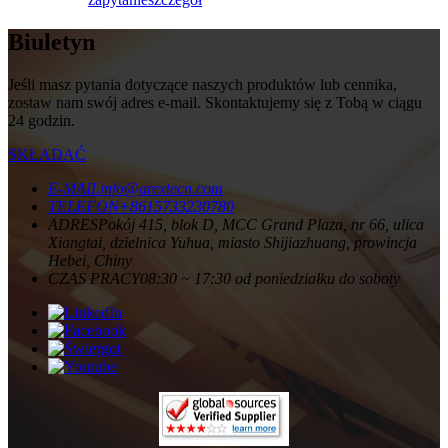
Biuletyn
Jeśli masz pytania dotyczące naszych produktów lub cennika,
zostaw nam swój adres e-mail. Skontaktujemy się z Tobą w ciągu
24 godzin.
SKŁADAĆ
E-MAIL
info@arextecn.com
TELEFON
+8615733230780
ADRES
Pokój 415, blok D, MCC Grand Plaza, nr 66, ulica
Xiangtai, dzielnica Yuhua, miasto Shijiazhuang, prowincja
Hebei, Chiny
CZAS PRACY
08:30 ~ 17:30 od poniedziałku do soboty