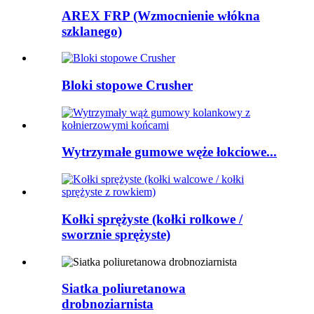
AREX FRP (Wzmocnienie włókna
szklanego)
Bloki stopowe Crusher
Wytrzymałe gumowe węże łokciowe...
Kołki sprężyste (kołki rolkowe /
sworznie sprężyste)
Siatka poliuretanowa
drobnoziarnista