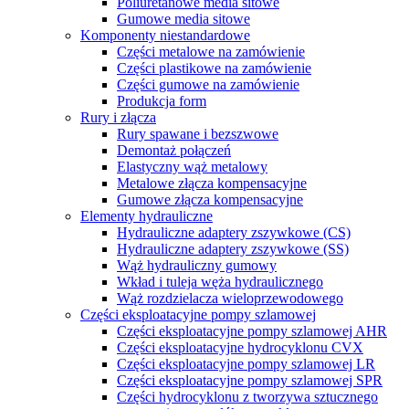
Poliuretanowe media sitowe
Gumowe media sitowe
Komponenty niestandardowe
Części metalowe na zamówienie
Części plastikowe na zamówienie
Części gumowe na zamówienie
Produkcja form
Rury i złącza
Rury spawane i bezszwowe
Demontaż połączeń
Elastyczny wąż metalowy
Metalowe złącza kompensacyjne
Gumowe złącza kompensacyjne
Elementy hydrauliczne
Hydrauliczne adaptery zszywkowe (CS)
Hydrauliczne adaptery zszywkowe (SS)
Wąż hydrauliczny gumowy
Wkład i tuleja węża hydraulicznego
Wąż rozdzielacza wieloprzewodowego
Części eksploatacyjne pompy szlamowej
Części eksploatacyjne pompy szlamowej AHR
Części eksploatacyjne hydrocyklonu CVX
Części eksploatacyjne pompy szlamowej LR
Części eksploatacyjne pompy szlamowej SPR
Części hydrocyklonu z tworzywa sztucznego