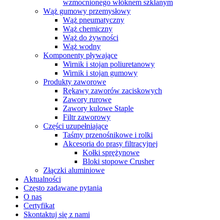
wzmocnionego włóknem szklanym
Wąż gumowy przemysłowy
Wąż pneumatyczny
Wąż chemiczny
Wąż do żywności
Wąż wodny
Komponenty pływające
Wirnik i stojan poliuretanowy
Wirnik i stojan gumowy
Produkty zaworowe
Rękawy zaworów zaciskowych
Zawory rurowe
Zawory kulowe Staple
Filtr zaworowy
Części uzupełniające
Taśmy przenośnikowe i rolki
Akcesoria do prasy filtracyjnej
Kołki sprężynowe
Bloki stopowe Crusher
Złączki aluminiowe
Aktualności
Często zadawane pytania
O nas
Certyfikat
Skontaktuj się z nami