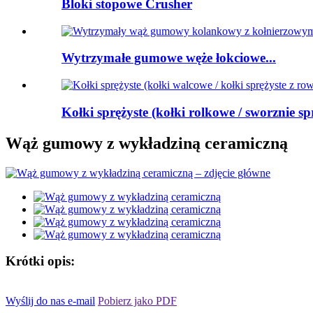
Bloki stopowe Crusher
Wytrzymałe gumowe węże łokciowe...
Kołki sprężyste (kołki rolkowe / sworznie sp
Wąż gumowy z wykładziną ceramiczną
Krótki opis:
Wyślij do nas e-mail
Pobierz jako PDF