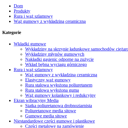
Dom
Produkty
Rura i wąż szlamowy
Wąż gumowy z wykładziną ceramiczną
Kategorie
Wkładki gumowe
Wykładziny na skrzynie ładunkowe samochodów cięża
Wykładziny młynów gumowych
Nakładki gąsienic odporne na zużycie
Wkład bębna wyciągu górniczego
Rura i wąż szlamowy
Wąż gumowy z wykładziną ceramiczną
Elastyczny wąż gumowy
Rura stalowa wyłożona poliuretanem
Rura stalowa wyłożona gumą
Wąż gumowy kolankowy i redukcyjny
Ekran wibracyjny Media
Siatka poliuretanowa drobnoziarnista
Poliuretanowe media sitowe
Gumowe media sitowe
Niestandardowe części gumowe i plastikowe
Części metalowe na zamówienie