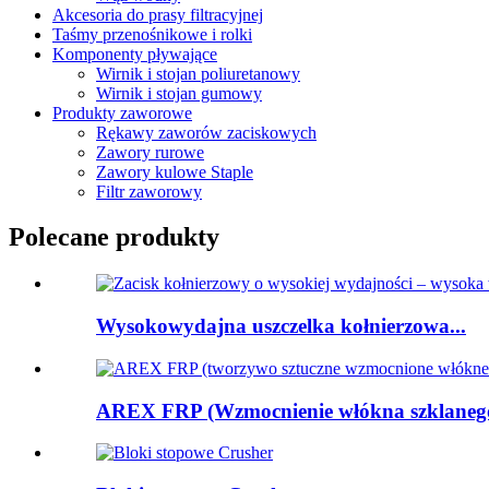
Akcesoria do prasy filtracyjnej
Taśmy przenośnikowe i rolki
Komponenty pływające
Wirnik i stojan poliuretanowy
Wirnik i stojan gumowy
Produkty zaworowe
Rękawy zaworów zaciskowych
Zawory rurowe
Zawory kulowe Staple
Filtr zaworowy
Polecane produkty
Wysokowydajna uszczelka kołnierzowa...
AREX FRP (Wzmocnienie włókna szklaneg