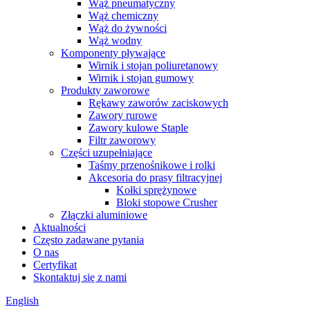
Wąż pneumatyczny
Wąż chemiczny
Wąż do żywności
Wąż wodny
Komponenty pływające
Wirnik i stojan poliuretanowy
Wirnik i stojan gumowy
Produkty zaworowe
Rękawy zaworów zaciskowych
Zawory rurowe
Zawory kulowe Staple
Filtr zaworowy
Części uzupełniające
Taśmy przenośnikowe i rolki
Akcesoria do prasy filtracyjnej
Kołki sprężynowe
Bloki stopowe Crusher
Złączki aluminiowe
Aktualności
Często zadawane pytania
O nas
Certyfikat
Skontaktuj się z nami
English