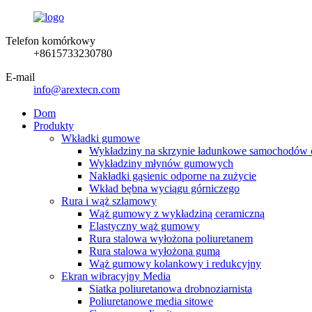
Telefon komórkowy
+8615733230780
E-mail
info@arextecn.com
Dom
Produkty
Wkładki gumowe
Wykładziny na skrzynie ładunkowe samochodów 
Wykładziny młynów gumowych
Nakładki gąsienic odporne na zużycie
Wkład bębna wyciągu górniczego
Rura i wąż szlamowy
Wąż gumowy z wykładziną ceramiczną
Elastyczny wąż gumowy
Rura stalowa wyłożona poliuretanem
Rura stalowa wyłożona gumą
Wąż gumowy kolankowy i redukcyjny
Ekran wibracyjny Media
Siatka poliuretanowa drobnoziarnista
Poliuretanowe media sitowe