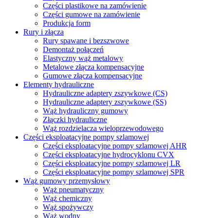
Części plastikowe na zamówienie
Części gumowe na zamówienie
Produkcja form
Rury i złącza
Rury spawane i bezszwowe
Demontaż połączeń
Elastyczny wąż metalowy
Metalowe złącza kompensacyjne
Gumowe złącza kompensacyjne
Elementy hydrauliczne
Hydrauliczne adaptery zszywkowe (CS)
Hydrauliczne adaptery zszywkowe (SS)
Wąż hydrauliczny gumowy
Złączki hydrauliczne
Wąż rozdzielacza wieloprzewodowego
Części eksploatacyjne pompy szlamowej
Części eksploatacyjne pompy szlamowej AHR
Części eksploatacyjne hydrocyklonu CVX
Części eksploatacyjne pompy szlamowej LR
Części eksploatacyjne pompy szlamowej SPR
Wąż gumowy przemysłowy
Wąż pneumatyczny
Wąż chemiczny
Wąż spożywczy
Wąż wodny